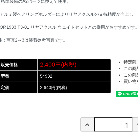
 標準装備のA2パーツに換えて使用。
アルミ製ベアリングホルダーによりリヤアクスルの支持精度が向上し、
OP.1933 T3-01 リヤアクスル ウェイトセットとの併用がおすすめです
注：写真2～3は装着参考写真です。
特定商
2,400円(内税)
販売価格
この商
この商
型番
54932
買い物
定価
2,640円(内税)