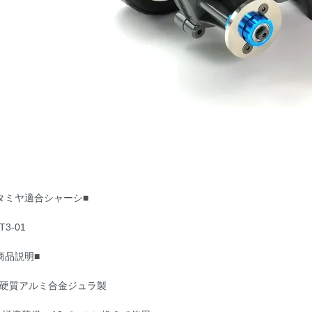
タミヤ適合シャーシ■
T3-01
商品説明■
硬質アルミ合金ジュラ製