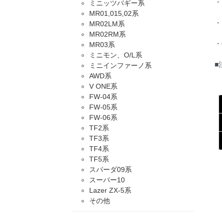
・
ミニッツバギー系
MR01,015,02系
・
MR02LM系
MR02RM系
・
MR03系
ミニモン、O/L系
■
ミニインファーノ系
AWD系
V ONE系
FW-04系
FW-05系
FW-06系
TF2系
TF3系
TF4系
TF5系
スパーダ09系
スーパー10
Lazer ZX-5系
その他