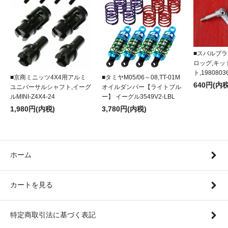
■スバルブラ
ロッグ,キ
ト,1980803
■京商ミニッツ4X4用アルミ
■タミヤM05/06～08,TT-01M
640円(内税
ユニバーサルシャフト,イーグ
オイルダンパー【ライトブル
ルMINI-Z4X4-24
ー】 イーグル3549V2-LBL
1,980円(内税)
3,780円(内税)
ホーム
カートを見る
特定商取引法に基づく表記