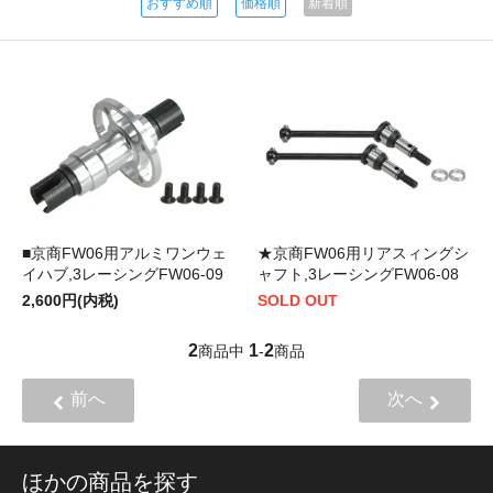
おすすめ順
価格順
新着順
■京商FW06用アルミワンウェ
★京商FW06用リアスィングシ
イハブ,3レーシングFW06-09
ャフト,3レーシングFW06-08
2,600円(内税)
SOLD OUT
2
1
2
商品中
-
商品
前へ
次へ
ほかの商品を探す