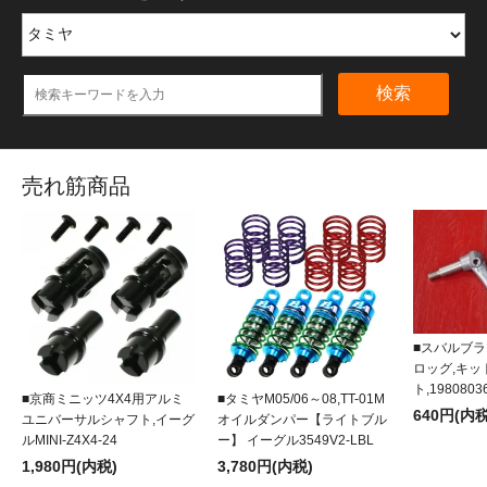
検索
売れ筋商品
■スバルブラ
ロッグ,キ
ト,1980803
■京商ミニッツ4X4用アルミ
■タミヤM05/06～08,TT-01M
640円(内税
ユニバーサルシャフト,イーグ
オイルダンパー【ライトブル
ルMINI-Z4X4-24
ー】 イーグル3549V2-LBL
1,980円(内税)
3,780円(内税)