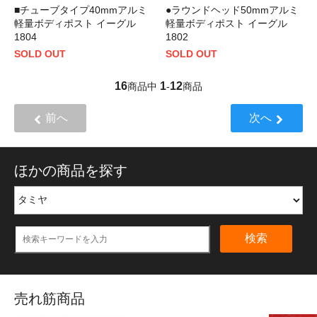
■チューブタイプ40mmアルミ
●ラウンドヘッド50mmアルミ
軽量ボディポスト イーグル
軽量ボディポスト イーグル
1804
1802
SOLD OUT
SOLD OUT
16
1
12
商品中
-
商品
前へ
次へ
ほかの商品を探す
検索
売れ筋商品