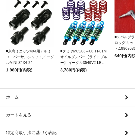
■スバルブラ
ロッグ,キ
ト,1980803
■京商ミニッツ4X4用アルミ
■タミヤM05/06～08,TT-01M
640円(内税
ユニバーサルシャフト,イーグ
オイルダンパー【ライトブル
ルMINI-Z4X4-24
ー】 イーグル3549V2-LBL
1,980円(内税)
3,780円(内税)
ホーム
カートを見る
特定商取引法に基づく表記