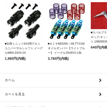
■スバルブラ
ロッグ,キ
ト,1980803
■京商ミニッツ4X4用アルミ
■タミヤM05/06～08,TT-01M
640円(内税
ユニバーサルシャフト,イーグ
オイルダンパー【ライトブル
ルMINI-Z4X4-24
ー】 イーグル3549V2-LBL
1,980円(内税)
3,780円(内税)
ホーム
カートを見る