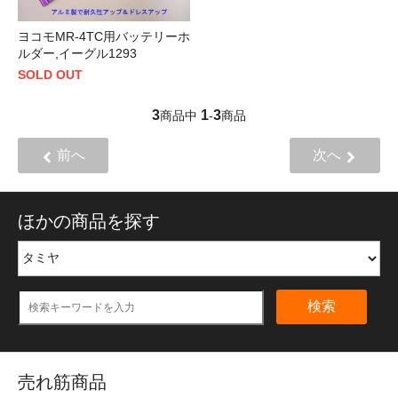
ヨコモMR-4TC用バッテリーホ
ルダー,イーグル1293
SOLD OUT
3
1
3
商品中
-
商品
前へ
次へ
ほかの商品を探す
検索
売れ筋商品