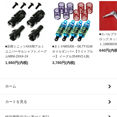
■スバルブラ
ロッグ,キ
ト,1980803
■京商ミニッツ4X4用アルミ
■タミヤM05/06～08,TT-01M
640円(内税
ユニバーサルシャフト,イーグ
オイルダンパー【ライトブル
ルMINI-Z4X4-24
ー】 イーグル3549V2-LBL
1,980円(内税)
3,780円(内税)
ホーム
カートを見る