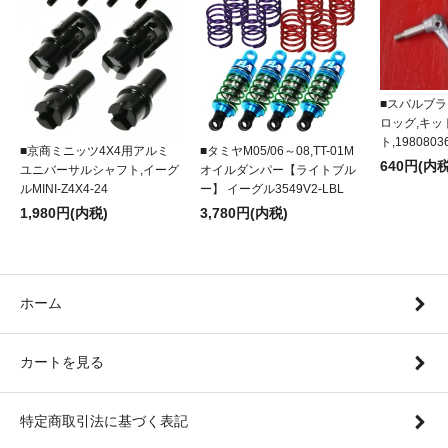
■スバルブラ
ロッグ,キ
ト,1980803
■京商ミニッツ4X4用アルミ
■タミヤM05/06～08,TT-01M
640円(内税
ユニバーサルシャフト,イーグ
オイルダンパー【ライトブル
ルMINI-Z4X4-24
ー】 イーグル3549V2-LBL
1,980円(内税)
3,780円(内税)
ホーム
カートを見る
特定商取引法に基づく表記