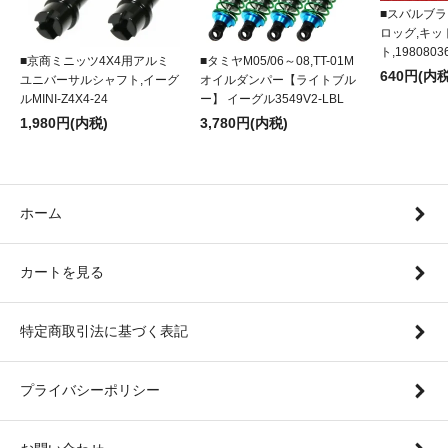
■スバルブラ
ロッグ,キ
ト,1980803
■京商ミニッツ4X4用アルミ
■タミヤM05/06～08,TT-01M
640円(内税
ユニバーサルシャフト,イーグ
オイルダンパー【ライトブル
ルMINI-Z4X4-24
ー】 イーグル3549V2-LBL
1,980円(内税)
3,780円(内税)
ホーム
カートを見る
特定商取引法に基づく表記
プライバシーポリシー