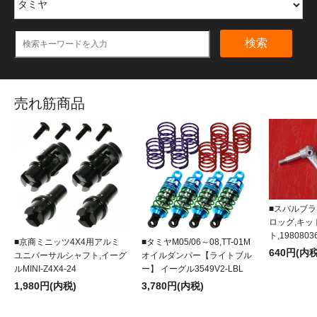
検索
売れ筋商品
■スバルブラ
ロッグ,キ
ト,1980803
■京商ミニッツ4X4用アルミ
■タミヤM05/06～08,TT-01M
640円(内税
ユニバーサルシャフト,イーグ
オイルダンパー【ライトブル
ルMINI-Z4X4-24
ー】 イーグル3549V2-LBL
1,980円(内税)
3,780円(内税)