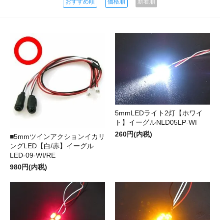
おすすめ順
価格順
新着順
5mmLEDライト2灯【ホワイ
ト】イーグルNLD05LP-WI
260円(内税)
■5mmツインアクションイカリ
ングLED【白/赤】イーグル
LED-09-WI/RE
980円(内税)