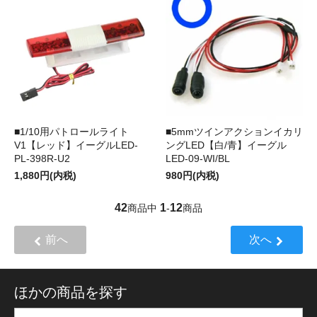
■1/10用パトロールライト
■5mmツインアクションイカリ
V1【レッド】イーグルLED-
ングLED【白/青】イーグル
PL-398R-U2
LED-09-WI/BL
1,880円(内税)
980円(内税)
42
1
12
商品中
-
商品
前へ
次へ
ほかの商品を探す