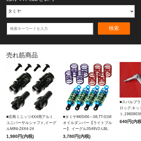
検索
売れ筋商品
■スバルブラ
ロッグ,キ
ト,1980803
■京商ミニッツ4X4用アルミ
■タミヤM05/06～08,TT-01M
640円(内税
ユニバーサルシャフト,イーグ
オイルダンパー【ライトブル
ルMINI-Z4X4-24
ー】 イーグル3549V2-LBL
1,980円(内税)
3,780円(内税)